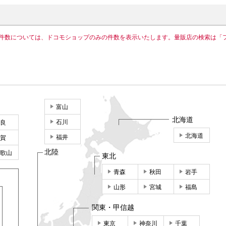
件数については、ドコモショップのみの件数を表示いたします。量販店の検索は「
富山
北海道
石川
良
北海道
福井
賀
北陸
歌山
東北
青森
秋田
岩手
山形
宮城
福島
関東・甲信越
東京
神奈川
千葉