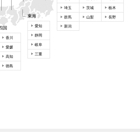
埼玉
茨城
栃木
東海
群馬
山梨
長野
愛知
新潟
四国
静岡
香川
岐阜
愛媛
三重
高知
徳島