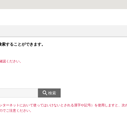
検索することができます。
確認ください。
検索
ンターネットにおいて使ってはいけないとされる漢字や記号）を使用しますと、次
のでご注意ください。