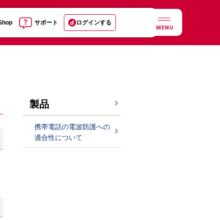
 Shop
サポート
ログインする
MENU
製品
携帯電話の電波防護への
適合性について