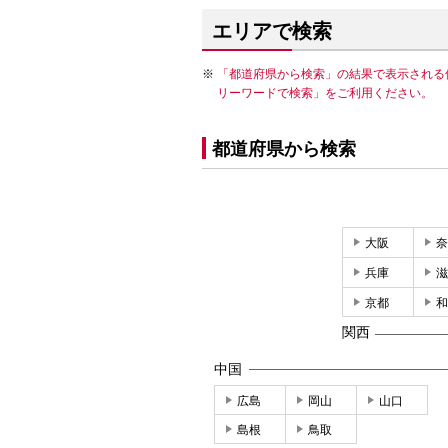
エリアで検索
「都道府県から検索」の結果で表示される
リーワードで検索」をご利用ください。
都道府県から検索
大阪
奈
兵庫
滋
京都
和
関西
中国
広島
岡山
山口
島根
鳥取