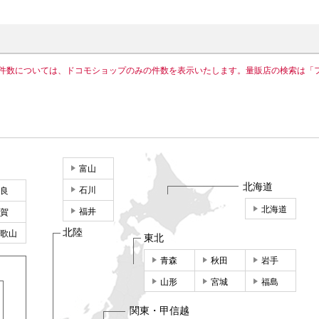
件数については、ドコモショップのみの件数を表示いたします。量販店の検索は「
富山
北海道
石川
良
北海道
福井
賀
北陸
歌山
東北
青森
秋田
岩手
山形
宮城
福島
関東・甲信越