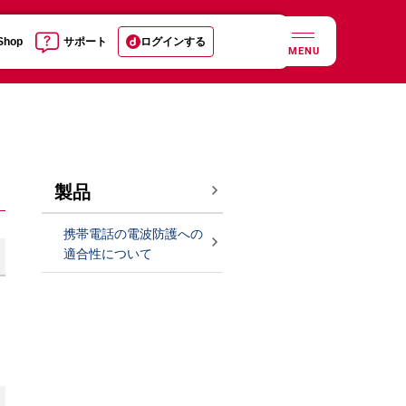
 Shop
サポート
ログインする
MENU
製品
携帯電話の電波防護への
適合性について