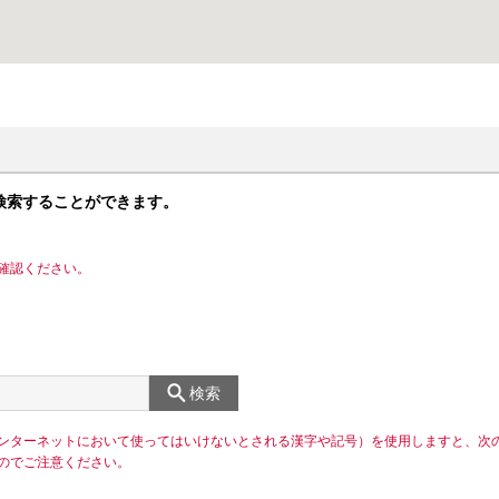
検索することができます。
確認ください。
検索
ンターネットにおいて使ってはいけないとされる漢字や記号）を使用しますと、次
のでご注意ください。