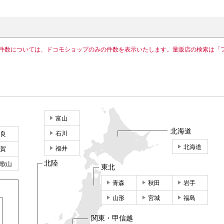
件数については、ドコモショップのみの件数を表示いたします。量販店の検索は「
富山
北海道
石川
良
北海道
福井
賀
北陸
歌山
東北
青森
秋田
岩手
山形
宮城
福島
関東・甲信越