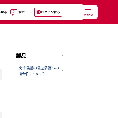
 Shop
サポート
ログインする
MENU
製品
携帯電話の電波防護への
適合性について