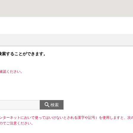
検索することができます。
確認ください。
検索
ンターネットにおいて使ってはいけないとされる漢字や記号）を使用しますと、次
のでご注意ください。