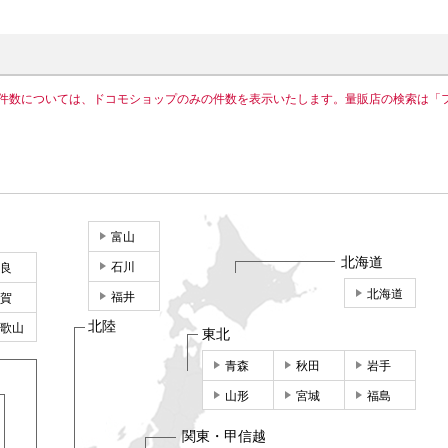
件数については、ドコモショップのみの件数を表示いたします。量販店の検索は「
富山
北海道
石川
良
北海道
福井
賀
北陸
歌山
東北
青森
秋田
岩手
山形
宮城
福島
関東・甲信越