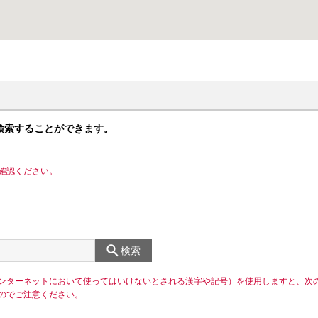
検索することができます。
確認ください。
検索
ンターネットにおいて使ってはいけないとされる漢字や記号）を使用しますと、次
のでご注意ください。