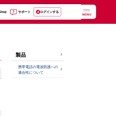
 Shop
サポート
ログインする
MENU
製品
携帯電話の電波防護への
適合性について