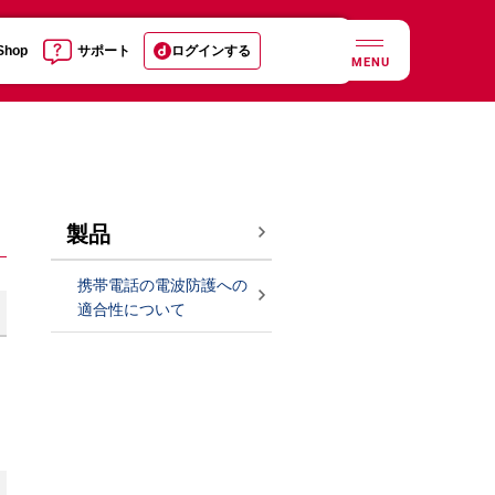
 Shop
サポート
ログインする
MENU
製品
携帯電話の電波防護への
適合性について