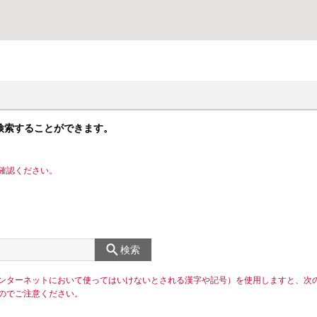
検索することができます。
確認ください。
検索
ンターネットにおいて使ってはいけないとされる漢字や記号）を使用しますと、次
のでご注意ください。