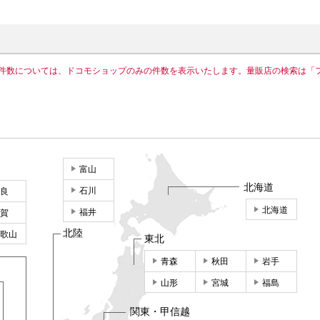
件数については、ドコモショップのみの件数を表示いたします。量販店の検索は「
富山
北海道
石川
良
北海道
福井
賀
北陸
歌山
東北
青森
秋田
岩手
山形
宮城
福島
関東・甲信越