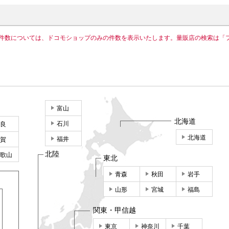
件数については、ドコモショップのみの件数を表示いたします。量販店の検索は「
富山
北海道
石川
良
北海道
福井
賀
北陸
歌山
東北
青森
秋田
岩手
山形
宮城
福島
関東・甲信越
東京
神奈川
千葉