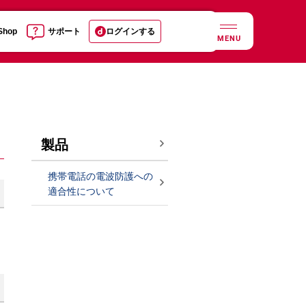
 Shop
サポート
ログインする
MENU
製品
携帯電話の電波防護への
適合性について