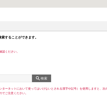
検索することができます。
確認ください。
検索
ンターネットにおいて使ってはいけないとされる漢字や記号）を使用しますと、次
のでご注意ください。