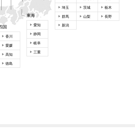
埼玉
茨城
栃木
東海
群馬
山梨
長野
愛知
新潟
四国
静岡
香川
岐阜
愛媛
三重
高知
徳島