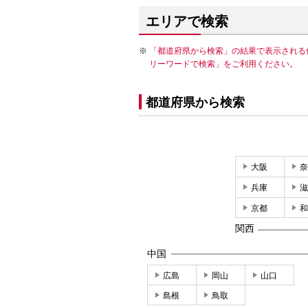
エリアで検索
「都道府県から検索」の結果で表示される
リーワードで検索」をご利用ください。
都道府県から検索
大阪
奈
兵庫
滋
京都
和
関西
中国
広島
岡山
山口
島根
鳥取