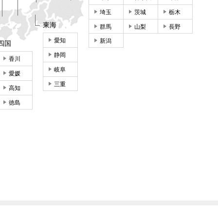
埼玉
茨城
栃木
東海
群馬
山梨
長野
愛知
新潟
四国
静岡
香川
岐阜
愛媛
三重
高知
徳島