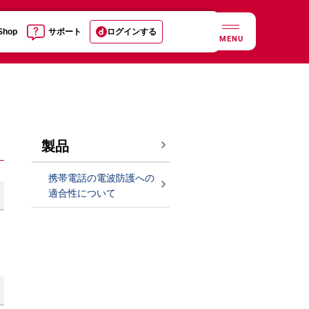
 Shop
サポート
ログインする
MENU
製品
携帯電話の電波防護への
適合性について