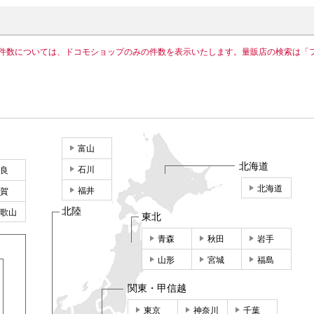
件数については、ドコモショップのみの件数を表示いたします。量販店の検索は「
富山
北海道
石川
良
北海道
福井
賀
北陸
歌山
東北
青森
秋田
岩手
山形
宮城
福島
関東・甲信越
東京
神奈川
千葉