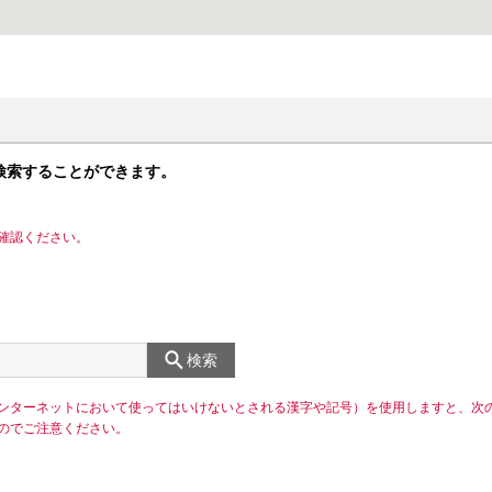
検索することができます。
確認ください。
検索
ンターネットにおいて使ってはいけないとされる漢字や記号）を使用しますと、次
のでご注意ください。