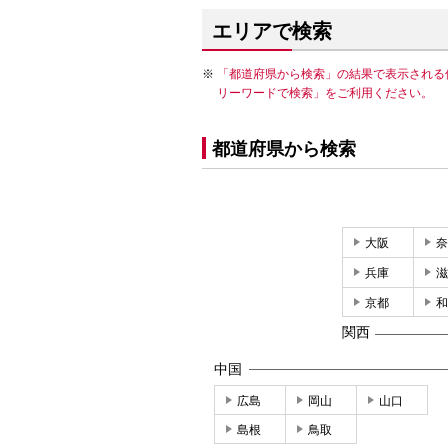
エリアで検索
「都道府県から検索」の結果で表示される
リーワードで検索」をご利用ください。
都道府県から検索
大阪
奈
兵庫
滋
京都
和
関西
中国
広島
岡山
山口
島根
鳥取