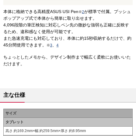
本体に格納できる高精度ASUS USI Pen
が標準で付属。プッシュ
※
2
ポップアップ式で本体から簡単に取り出せます。
4,096段階の筆圧検知に対応しペン先の微妙な強弱も正確に反映す
るため、違和感なく使用が可能です。
また急速充電にも対応しており、本体に約15秒収納するだけで、約
45分間使用できます。
、
※
3
4
ちょっとしたメモから、デザイン制作まで幅広く柔軟にお使いいた
だけます。
主な仕様
サイズ
タブレット
高さ 約169.2mm×幅 約259.5mm×厚さ 約8.95mm