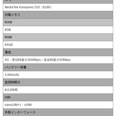
MediaTek Kompanio 520（8186）
内蔵メモリ
RAM
8GB
ROM
64GB
通信
4G：受信時最大300Mbps／送信時最大50Mbps
バッテリー容量
4,940mAh
使用時間※
約12時間
UIM
nanoUIM×1・eSIM
外部インターフェース