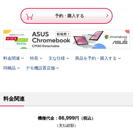

予約・購入する




料金関連
特長
主な仕様
商品を予約・購入する


同梱品
デモ機設置店舗
料金関連
86,999
機種代金：
円（税込）
（支払総額）