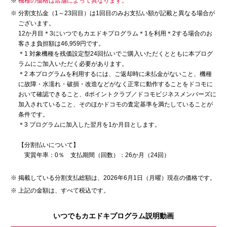
機種の価格は店舗によって異なります。
分割支払金（1～23回目）は1回目のみお支払い額が記載と異なる場合が
ございます。
12か月目＊3にいつでもカエドキプログラム＊1を利用＊2する場合のお
客さま負担額は46,959円です。
＊1 対象機種を残価設定型24回払いでご購入いただくとともに本プログ
ラムにご加入いただく必要があります。
＊2 本プログラムを利用するには、ご返却時に未払金がないこと、機種
に故障・水濡れ・破損・改造などがなく正常に動作することをドコモに
おいて確認できること、dポイントクラブ／ドコモビジネスメンバーズに
加入されていること、そのほかドコモの査定基準を満たしていることが
条件です。
＊3 プログラムに加入した翌月を1か月目とします。
【分割払いについて】
実質年率：0％ 支払期間（回数）：26か月（24回）
掲載している分割支払総額は、2026年6月1日（月曜）現在の価格です。
上記の金額は、すべて税込です。
いつでもカエドキプログラム説明動画