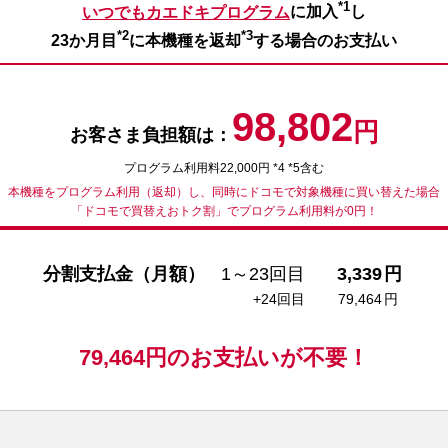
*1
いつでもカエドキプログラム
に加入
し
*2
*3
23か月目
に本機種を返却
する場合のお支払い
98,802
円
お客さま負担額は：
プログラム利用料22,000円 *4 *5含む
本機種をプログラム利用（返却）し、同時にドコモで対象機種に買い替えた場合
「ドコモで買替えおトク割」でプログラム利用料が0円！
分割支払金（月額）
1～23回目
3,339
円
+24回目
79,464
円
79,464
円の
お支払いが不要！