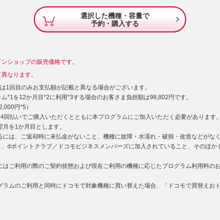
選択した機種・容量で

予約・購入する
インショップの販売価格です。
て異なります。
）は1回目のみお支払額が記載と異なる場合がございます。
*1を12か月目*2に利用*3する場合のお客さま負担額は98,802円です。
000円*5）
型24回払いでご購入いただくとともに本プログラムにご加入いただく必要があります
た翌月を1か月目とします。
するには、ご返却時に未払金がないこと、機種に故障・水濡れ・破損・改造などがな
と、dポイントクラブ／ドコモビジネスメンバーズに加入されていること、そのほか
用にはご利用の際のご契約状態および現在ご利用の機種に応じたプログラム利用料の
ログラムのご利用と同時にドコモで対象機種に買い替えた場合、「ドコモで買替えお