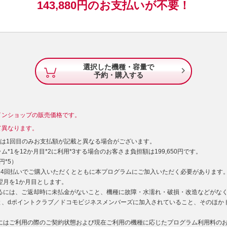
143,880
円の
お支払いが不要！
選択した機種・容量で

予約・購入する
インショップの販売価格です。
て異なります。
）は1回目のみお支払額が記載と異なる場合がございます。
*1を12か月目*2に利用*3する場合のお客さま負担額は199,650円です。
円*5）
型24回払いでご購入いただくとともに本プログラムにご加入いただく必要があります
た翌月を1か月目とします。
するには、ご返却時に未払金がないこと、機種に故障・水濡れ・破損・改造などがな
と、dポイントクラブ／ドコモビジネスメンバーズに加入されていること、そのほか
用にはご利用の際のご契約状態および現在ご利用の機種に応じたプログラム利用料の