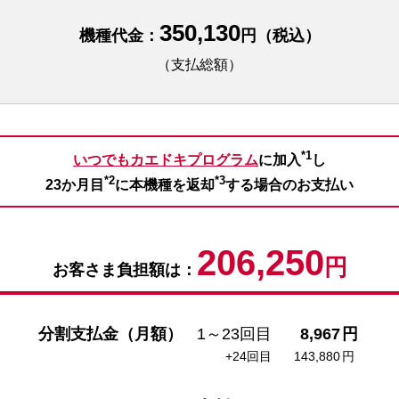
350,130
機種代金：
円（税込）
（支払総額）
*1
いつでもカエドキプログラム
に加入
し
*2
*3
23か月目
に本機種を返却
する場合のお支払い
206,250
円
お客さま負担額は：
分割支払金（月額）
1～23回目
8,967
円
+24回目
143,880
円