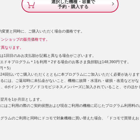
選択した機種・容量で

予約・購入する
契約変更と同時に、ご購入いただく場合の価格です。
インショップの販売価格です。
て異なります。
）は1回目のみお支払額が記載と異なる場合がございます。
エドキプログラム＊1を利用＊2する場合のお客さま負担額は148,390円です。
円＊5）
型24回払いでご購入いただくとともに本プログラムにご加入いただく必要があります
用するには、ご返却時に未払金がないこと、機種に故障・水濡れ・破損・改造などがな
と、dポイントクラブ／ドコモビジネスメンバーズに加入されていること、そのほか
た翌月を1か月目とします。
利用にはご利用の際のご契約状態および現在ご利用の機種に応じたプログラム利用料の
プログラムのご利用と同時にドコモで対象機種に買い替えた場合、「ドコモで買替えお