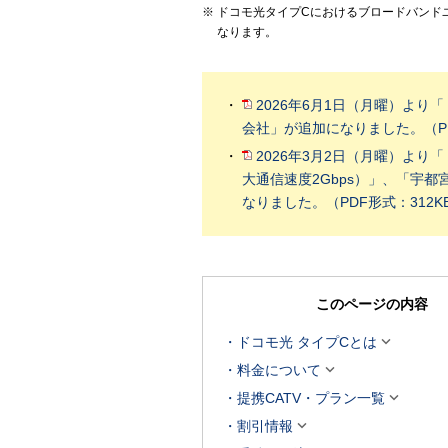
ドコモ光タイプCにおけるブロードバンド
なります。
2026年6月1日（月曜）より
会社」が追加になりました。（PD
2026年3月2日（月曜）より
大通信速度2Gbps）」、「宇
なりました。（PDF形式：312K
このページの内容

ドコモ光 タイプCとは

料金について

提携CATV・プラン一覧

割引情報