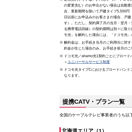
の変更含む）のお申出がない場合は自動更
合、更新期間を除いて戸建タイプ5,500円
日以前にお申込みのお客さまの場合、戸建タイ
す）。ただし、契約満了月の当月・翌月・
る携帯電話回線）の契約期間は別々に取り
モ光」を解約した場合には、「ドコモ光」
解約金は、お手続き当月のご利用分に対す
約金が生じた場合のみ、お手続き前月のご
ドコモ光／ahamo光1契約ごとにブロー
＞
ユニバーサルサービス制度
ドコモ光タイプCにおけるブロードバンド
なります。
提携CATV・プラン一覧
全国のケーブルテレビ事業者のうち以
北海道エリア（1）