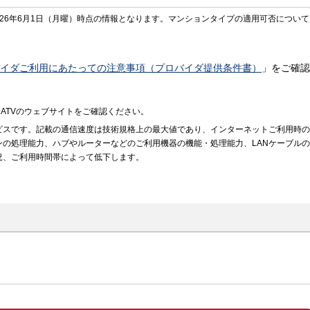
26年6月1日（月曜）時点の情報となります。マンションタイプの適用可否について
イダご利用にあたっての注意事項（プロバイダ提供条件書）
」をご確認
ATVのウェブサイトをご確認ください。
ビスです。記載の通信速度は技術規格上の最大値であり、インターネットご利用時の
の処理能力、ハブやルーターなどのご利用機器の機能・処理能力、LANケーブルの
況、ご利用時間帯によって低下します。