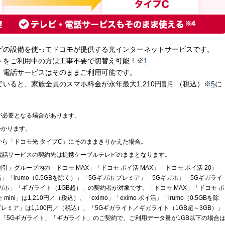
レビの設備を使ってドコモが提供する光インターネットサービスです。
トをご利用中の方は工事不要で切替え可能！※
1
、電話サービスはそのままご利用可能です。
いると、家族全員のスマホ料金が永年最大1,210円割引（税込）※
5
に
が必要となる場合があります。
かかります。
ら「ドコモ光 タイプC」にそのままきりかえた場合。
電話サービスの契約先は提携ケーブルテレビのままとなります。
」グループ内の「ドコモ MAX」「ドコモ ポイ活 MAX」「ドコモ ポイ活 20」
 ポイ活」「irumo（0.5GBを除く）」「5Gギガホ プレミア」「5Gギガホ」「5Gギガライ
ガホ」「ギガライト（1GB超）」の契約者が対象です。「ドコモ MAX」「ドコモ ポ
ini」は1,210円／（税込）、「eximo」「eximo ポイ活」「irumo（0.5GBを除
レミア」は1,100円／（税込）、「5Gギガライト／ギガライト（1GB超～3GB）」
た「5Gギガライト」「ギガライト」のご契約で、ご利用データ量が1GB以下の場合