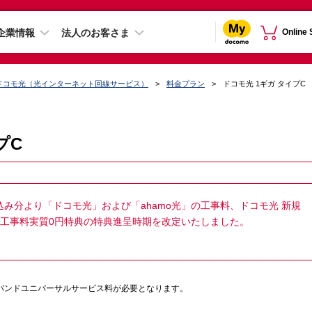
企業情報
法人のお客さま
Online
ドコモ光（光インターネット回線サービス）
料金プラン
ドコモ光 1ギガ タイプC
プC
申込み分より「ドコモ光」および「ahamo光」の工事料、ドコモ光 新規
新規工事料実質0円特典の特典進呈時期を改定いたしました。
ドバンドユニバーサルサービス料が必要となります。