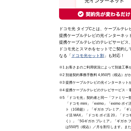
ドコモ光 タイプCとは、ケーブルテ
提携ケーブルテレビの光インターネッ
提携ケーブルテレビのテレビサービス
ドコモ光とスマホをセットでご契約して
なる「
ドコモ光セット割
」も対応！
お客さまのご利用状況によって別途工事
別途契約事務手数料 4,950円（税込）が
提携ケーブルテレビの光インターネットか
提携ケーブルテレビのテレビサービス・
「ドコモ光」契約者と同一「ファミリー割引
「ドコモ mini」「eximo」「eximo
ト（1GB超）」「ギガホ プレミア」「ギ
イ活 MAX」「ドコモ ポイ活 20」「ドコモ m
く）」「5Gギガホ プレミア」「ギガホ プ
は550円（税込）／月を割引します。ま