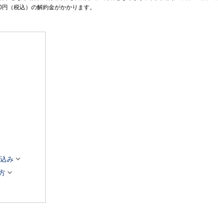
00円（税込）の解約金がかかります。

申込み

方