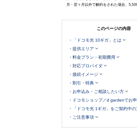
月・翌々月以外で解約をされた場合、5,5
このページの内容

「ドコモ光 10ギガ」とは

提供エリア

料金プラン・初期費用

対応プロバイダ

接続イメージ

割引・特典

お申込み・ご相談したい方
ドコモショップ／d gardenでお
「ドコモ光 1ギガ」をご契約中の

ご注意事項