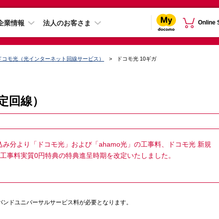
企業情報
法人のお客さま
Online
ドコモ光（光インターネット回線サービス）
ドコモ光 10ギガ
固定回線）
申込み分より「ドコモ光」および「ahamo光」の工事料、ドコモ光 新規
新規工事料実質0円特典の特典進呈時期を改定いたしました。
ドバンドユニバーサルサービス料が必要となります。