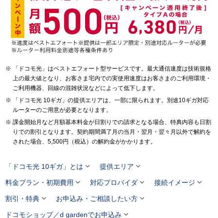
「ドコモ光」はベストエフォート型サービスです。最大通信速度は技術規格
上の最大値となり、お客さま宅内での実使用速度はお客さまのご利用環境・
ご利用機器、回線の混雑状況などによって低下します。
「ドコモ光 10ギガ」の提供エリアは、一部に限られます。別途10ギガ対応
ルーターのご用意が必要となります。
課金開始月など月額基本料金が日割りでの請求となる場合、特典内容も日割
りでの割引となります。契約期間満了月の当月・翌月・翌々月以外で解約を
された場合、5,500円（税込）の解約金がかかります。


「ドコモ光 10ギガ」とは
提供エリア



料金プラン・初期費用
対応プロバイダ
接続イメージ


割引・特典
お申込み・ご相談したい方

ドコモショップ／d gardenでお申込み