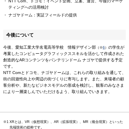
NTT Com、ドコモ：イベント企画、立案、運営、今後のマーケ
ティングへの活用検討
ナゴヤドーム：実証フィールドの提供
今後について
今後、愛知工業大学名電高等学校 情報デザイン部
の学生が
（※
6
）
考案したコンピュータグラフィックススキルを活かして作成された
創造的なARコンテンツをバンテリンドーム ナゴヤで提供する予定
です。
NTT Comとドコモ、ナゴヤドームは、これらの取り組みを通して、
街の回遊性向上や周辺の街づくりに寄与します。また、来場者の顧
客分析や、新たなビジネスモデルの形成を検討し、観客のみなさま
により一層楽しんでいただけるよう、取り組んでいきます。
XRとは、VR（仮想現実）、AR（拡張現実）、MR（複合現実）といった
先端技術の総称です。