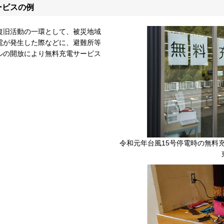
ービスの例
復旧活動の一環として、被災地域
電が発生した際などに、避難所等
ルの開放により無料充電サービス
令和元年台風15号停電時の無料