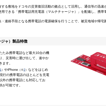
有する敷地をドコモの災害復旧活動の拠点として活用し、通信等の迅速
使用できる「携帯電話用充電器（マルチチャージャ）」を配備し、携帯
集・連絡手段となる携帯電話の電源確保を行うことで、被災地域や帰宅
ージャ）製品特徴
たたみ携帯電話など最大10台の機
り、災害時に運び出して、速やか
きます。
やiPhone
などをはじめ
1
）
（※
2
）
の現行の携帯電話のほとんどを充電
以外の携帯電話にも対応してお
供が可能です。