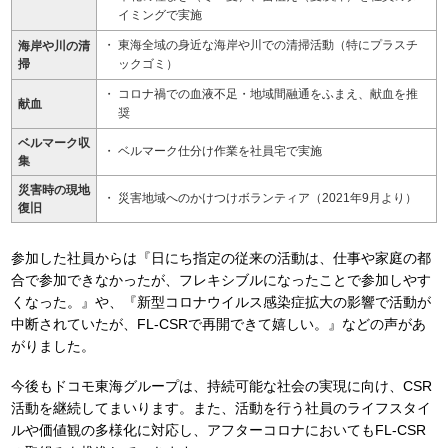
イミングで実施
東海全域の身近な海岸や川での清掃活動（特にプラスチ
海岸や川の清
掃
ックゴミ）
コロナ禍での血液不足・地域間融通をふまえ、献血を推
献血
奨
ベルマーク収
ベルマーク仕分け作業を社員宅で実施
集
災害時の現地
災害地域へのかけつけボランティア（2021年9月より）
復旧
参加した社員からは『日にち指定の従来の活動は、仕事や家庭の都
合で参加できなかったが、フレキシブルになったことで参加しやす
くなった。』や、『新型コロナウイルス感染症拡大の影響で活動が
中断されていたが、FL-CSRで再開できて嬉しい。』などの声があ
がりました。
今後もドコモ東海グループは、持続可能な社会の実現に向け、CSR
活動を継続してまいります。また、活動を行う社員のライフスタイ
ルや価値観の多様化に対応し、アフターコロナにおいてもFL-CSR