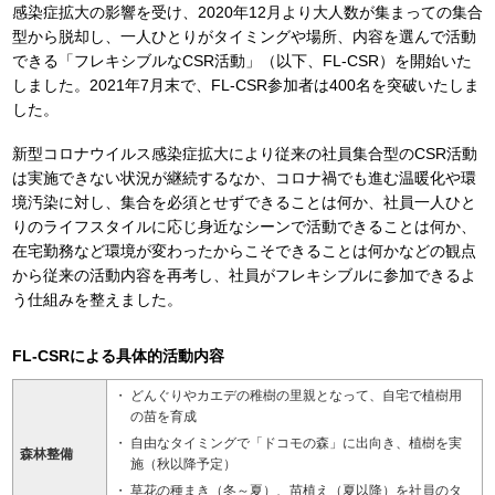
感染症拡大の影響を受け、2020年12月より大人数が集まっての集合
型から脱却し、一人ひとりがタイミングや場所、内容を選んで活動
できる「フレキシブルなCSR活動」（以下、FL-CSR）を開始いた
しました。2021年7月末で、FL-CSR参加者は400名を突破いたしま
した。
新型コロナウイルス感染症拡大により従来の社員集合型のCSR活動
は実施できない状況が継続するなか、コロナ禍でも進む温暖化や環
境汚染に対し、集合を必須とせずできることは何か、社員一人ひと
りのライフスタイルに応じ身近なシーンで活動できることは何か、
在宅勤務など環境が変わったからこそできることは何かなどの観点
から従来の活動内容を再考し、社員がフレキシブルに参加できるよ
う仕組みを整えました。
FL-CSRによる具体的活動内容
どんぐりやカエデの稚樹の里親となって、自宅で植樹用
の苗を育成
自由なタイミングで「ドコモの森」に出向き、植樹を実
森林整備
施（秋以降予定）
草花の種まき（冬～夏）、苗植え（夏以降）を社員のタ