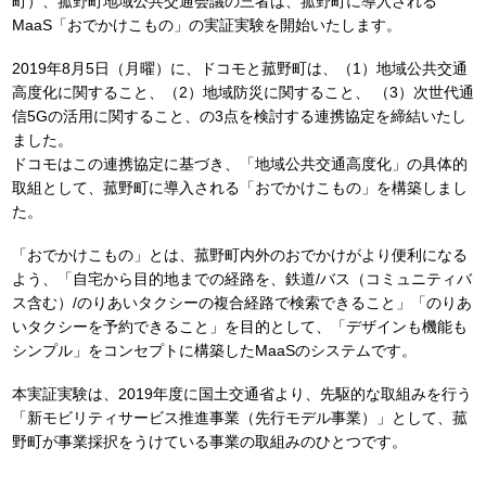
町）、菰野町地域公共交通会議の三者は、菰野町に導入される
MaaS「おでかけこもの」の実証実験を開始いたします。
2019年8月5日（月曜）に、ドコモと菰野町は、（1）地域公共交通
高度化に関すること、（2）地域防災に関すること、 （3）次世代通
信5Gの活用に関すること、の3点を検討する連携協定を締結いたし
ました。
ドコモはこの連携協定に基づき、「地域公共交通高度化」の具体的
取組として、菰野町に導入される「おでかけこもの」を構築しまし
た。
「おでかけこもの」とは、菰野町内外のおでかけがより便利になる
よう、「自宅から目的地までの経路を、鉄道/バス（コミュニティバ
ス含む）/のりあいタクシーの複合経路で検索できること」「のりあ
いタクシーを予約できること」を目的として、「デザインも機能も
シンプル」をコンセプトに構築したMaaSのシステムです。
本実証実験は、2019年度に国土交通省より、先駆的な取組みを行う
「新モビリティサービス推進事業（先行モデル事業）」として、菰
野町が事業採択をうけている事業の取組みのひとつです。