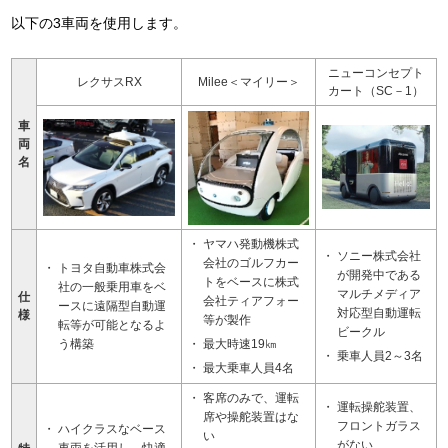
以下の3車両を使用します。
ニューコンセプト
レクサスRX
Milee＜マイリー＞
カート（SC－1）
車
両
名
ヤマハ発動機株式
ソニー株式会社
会社のゴルフカー
トヨタ自動車株式会
が開発中である
トをベースに株式
社の一般乗用車をベ
マルチメディア
仕
会社ティアフォー
ースに遠隔型自動運
対応型自動運転
様
等が製作
転等が可能となるよ
ビークル
う構築
最大時速19㎞
乗車人員2～3名
最大乗車人員4名
客席のみで、運転
運転操舵装置、
席や操舵装置はな
フロントガラス
ハイクラスなベース
い
がない