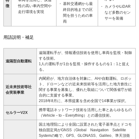
車両を活用し、快適
特
基幹交通網から最
徴
性の高い車内空間や
カメラやLiDAR
終目的地までの区
走行環境を実現
など多数のセン
間を担うための車
サーを装備
両
用語説明・補足
遠隔運転手が、情報通信技術を使用し車両を監視・制御
する技術。
遠隔型自動運転
1人の運転手が1台を監視・操作するものを1：1と捉え
る。
内閣府が、地方自治体を対象に、AIや自動運転、ロボッ
ト、ドローンなどの近未来技術等を活用した地方創生に
近未来技術等社
関する事業を募集し、優れた取組について関係省庁が総
会実装事業
合的に支援する事業。
2018年8月に、本県提案を含め全国で14事業が採択。
携帯電話ネットワーク技術を活用した車とあらゆるもの
セルラーV2X
（Vehicle－to－Everything）との通信技術。
国土地理院により全国に設置された電子基準点とドコモ
独自固定局がGNSS（Global Navigation Satellite
Systemの略で、GPS、GLONASS、Galileo、準天頂衛