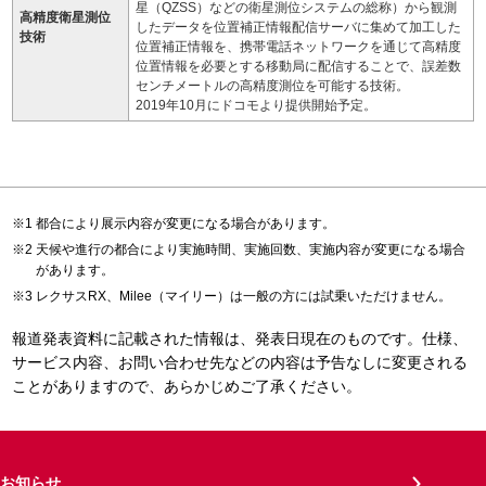
星（QZSS）などの衛星測位システムの総称）から観測
高精度衛星測位
したデータを位置補正情報配信サーバに集めて加工した
技術
位置補正情報を、携帯電話ネットワークを通じて高精度
位置情報を必要とする移動局に配信することで、誤差数
センチメートルの高精度測位を可能する技術。
2019年10月にドコモより提供開始予定。
都合により展示内容が変更になる場合があります。
天候や進行の都合により実施時間、実施回数、実施内容が変更になる場合
があります。
レクサスRX、Milee（マイリー）は一般の方には試乗いただけません。
報道発表資料に記載された情報は、発表日現在のものです。仕様、
サービス内容、お問い合わせ先などの内容は予告なしに変更される
ことがありますので、あらかじめご了承ください。
お知らせ