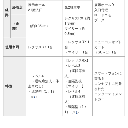
展示ホール
展示ホールD
終着点
第2駐車場
経
A1搬入口
入口付近
路
NTTドコモ
レクサスRX（約
ブース
（距
1.3km）
（約0.35km）
離）
マイリー（約
0.3km）
・レクサスRX 1
ニューコンセプト
使用車両
レクサスRX 1台
台
カート
・マイリー 1台
（SC－1）1台
【レクサスRX】
・レベル3
（運転席有
スマートフォンに
・レベル4
人）
乗るを
（運転席無人・伴
・遠隔監視
コンセプトに開発
特徴
走車なし）
【マイリー】
された
・遠隔型（1：1）
・レベル4
エンターテイメン
（運転席有
（※
1
）
トカート
人）
・遠隔型（1：
1）
（※
1
）