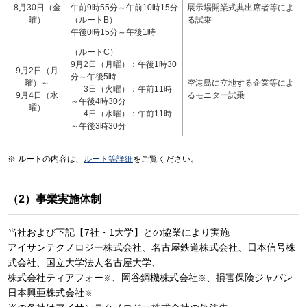
8月30日（金
午前9時55分～午前10時15分
展示場開業式典出席者等によ
曜）
（ルートB）
る試乗
午後0時15分～午後1時
（ルートC）
9月2日（月曜）：午後1時30
9月2日（月
分～午後5時
曜）～
空港島に立地する企業等によ
3日（火曜）：午前11時
9月4日（水
るモニター試乗
～午後4時30分
曜）
4日（水曜）：午前11時
～午後3時30分
ルートの内容は、
ルート等詳細
をご覧ください。
（2）事業実施体制
当社および下記【7社・1大学】との協業により実施
アイサンテクノロジー株式会社、名古屋鉄道株式会社、日本信号株
式会社、国立大学法人名古屋大学、
株式会社ティアフォー
、岡谷鋼機株式会社
、損害保険ジャパン
※
※
日本興亜株式会社
※