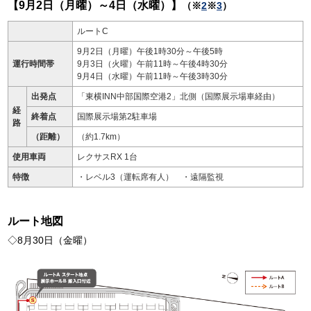
【9月2日（月曜）～4日（水曜）】
（※
2
※
3
）
ルートC
9月2日（月曜）午後1時30分～午後5時
運行時間帯
9月3日（火曜）午前11時～午後4時30分
9月4日（水曜）午前11時～午後3時30分
出発点
「東横INN中部国際空港2」北側（国際展示場車経由）
経
終着点
国際展示場第2駐車場
路
（距離）
（約1.7km）
使用車両
レクサスRX 1台
特徴
・レベル3（運転席有人） ・遠隔監視
ルート地図
◇8月30日（金曜）