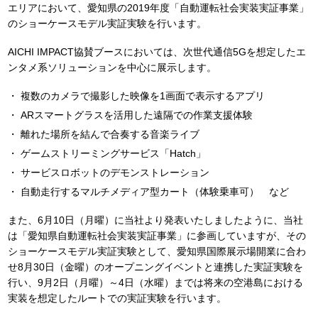
エリアにおいて、愛知県の2019年度「自動運転社会実装実証事業」
のショーケースモデル実証実験を行います。
AICHI IMPACT協賛ブースにおいては、次世代通信5Gを想定したエ
ンタメ系ソリューションを中心に展示します。
複数のカメラで撮影した映像を1画面で表示するアプリ
ARスマートグラスを活用した遠隔での作業支援体験
離れた場所を結んで合奏する音楽ライブ
ゲームストリーミングサービス「Hatch」
サービスロボットのデモンストレーション
自動走行するマルチメディア型カート（体験乗車可） など
また、6月10日（月曜）に当社より発表いたしましたように、当社
は「愛知県自動運転社会実装実証事業」に参画していますが、その
ショーケースモデル実証実験として、愛知県国際展示場開業に合わ
せ8月30日（金曜）のオープニングイベントと連携した実証実験を
行い、9月2日（月曜）～4日（水曜）までは将来の空港島における
実装を想定したルートでの実証実験を行います。