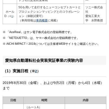
ドコモの災害対策車両
―
5Gを用いて走行するニューコンセプトカートと
ソニー株式会
ホール
プロジェクションマッピングとのコラボレーシ
社
D
ョン（体験試乗可）
愛知工業大
（※
1
）
（車両情報は
車両概要
に掲載）
学 水野教授
「AceReal」はサン電子株式会社の登録商標です。
「NETDUETTO」は、ヤマハ株式会社の登録商標です。
AICHI IMPACT！2019については主催者WEBサイトをご確認ください。
愛知県自動運転社会実装実証事業の実験内容
（1）実施日程
（※
2
）
2019年8月30日（金曜）、および9月2日（月曜）から4日（水曜）
まで
日程
時間
内容
（ルートA）