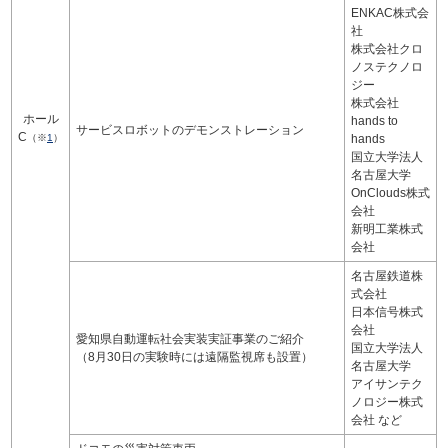
ENKAC株式会
社
株式会社クロ
ノステクノロ
ジー
株式会社
ホール
hands to
サービスロボットのデモンストレーション
C
（※
1
）
hands
国立大学法人
名古屋大学
OnClouds株式
会社
新明工業株式
会社
名古屋鉄道株
式会社
日本信号株式
会社
愛知県自動運転社会実装実証事業のご紹介
国立大学法人
（8月30日の実験時には遠隔監視席も設置）
名古屋大学
アイサンテク
ノロジー株式
会社 など