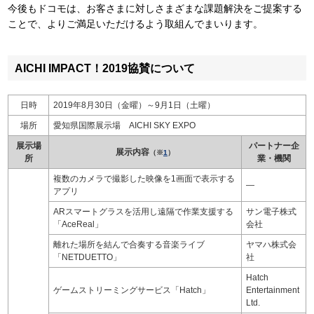
今後もドコモは、お客さまに対しさまざまな課題解決をご提案する
ことで、よりご満足いただけるよう取組んでまいります。
AICHI IMPACT！2019協賛について
日時
2019年8月30日（金曜）～9月1日（土曜）
場所
愛知県国際展示場 AICHI SKY EXPO
展示場
パートナー企
展示内容
（※
1
）
所
業・機関
複数のカメラで撮影した映像を1画面で表示する
―
アプリ
ARスマートグラスを活用し遠隔で作業支援する
サン電子株式
「AceReal」
会社
離れた場所を結んで合奏する音楽ライブ
ヤマハ株式会
「NETDUETTO」
社
Hatch
ゲームストリーミングサービス「Hatch」
Entertainment
Ltd.