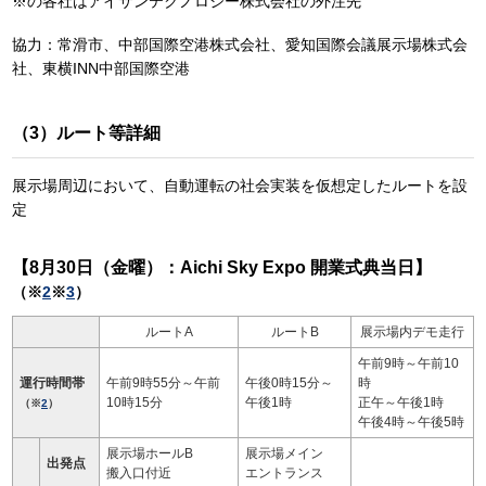
※の各社はアイサンテクノロジー株式会社の外注先
協力：常滑市、中部国際空港株式会社、愛知国際会議展示場株式会
社、東横INN中部国際空港
（3）ルート等詳細
展示場周辺において、自動運転の社会実装を仮想定したルートを設
定
【8月30日（金曜）：Aichi Sky Expo 開業式典当日】
（※
2
※
3
）
ルートA
ルートB
展示場内デモ走行
午前9時～午前10
運行時間帯
午前9時55分～午前
午後0時15分～
時
10時15分
午後1時
正午～午後1時
（※
2
）
午後4時～午後5時
展示場ホールB
展示場メイン
出発点
搬入口付近
エントランス