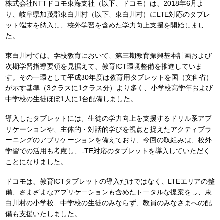
株式会社NTTドコモ東海支社（以下、ドコモ）は、2018年6月よ
り、岐阜県加茂郡東白川村（以下、東白川村）にLTE対応のタブレ
ット端末を納入し、校外学習を含めた学力向上支援を開始しまし
た。
東白川村では、学校教育において、第三期教育振興基本計画および
次期学習指導要領を見据えて、教育ICT環境整備を推進していま
す。その一環として平成30年度は教育用タブレットを国（文科省）
が示す基準（3クラスに1クラス分）より多く、小学校高学年および
中学校の生徒ほぼ1人に1台配備しました。
導入したタブレットには、生徒の学力向上を支援するドリル系アプ
リケーションや、主体的・対話的学びを視点と捉えたアクティブラ
ーニングのアプリケーションを備えており、今回の取組みは、校外
学習での活用も考慮し、LTE対応のタブレットを導入していただく
ことになりました。
ドコモは、教育ICTタブレットの導入だけではなく、LTEエリアの整
備、さまざまなアプリケーションも含めたトータルな提案をし、東
白川村の小学校、中学校の生徒のみならず、教員のみなさまへの配
備も支援いたしました。