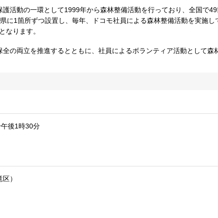
護活動の一環として1999年から森林整備活動を行っており、全国で4
4県に1箇所ずつ設置し、毎年、ドコモ社員による森林整備活動を実施し
目となります。
保全の両立を推進するとともに、社員によるボランティア活動として森
〜午後1時30分
竜区）