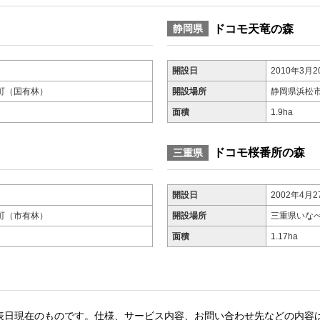
ドコモ天竜の森
静岡県
開設日
2010年3月2
町（国有林）
開設場所
静岡県浜松
面積
1.9ha
ドコモ桜番所の森
三重県
開設日
2002年4月2
町（市有林）
開設場所
三重県いな
面積
1.17ha
表日現在のものです。仕様、サービス内容、お問い合わせ先などの内容