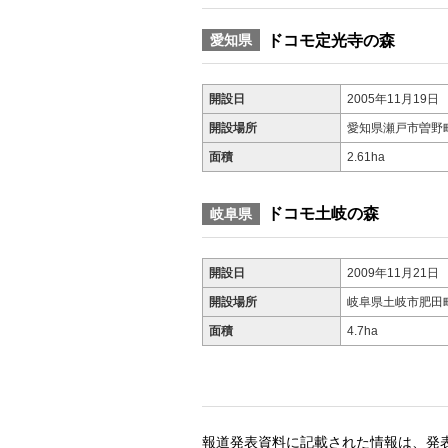
ドコモ定光寺の森
愛知県
開設日
2005年11月19日
開設場所
愛知県瀬戸市曽野
面積
2.61ha
ドコモ土岐の森
岐阜県
開設日
2009年11月21日
開設場所
岐阜県土岐市肥田
面積
4.7ha
報道発表資料に記載された情報は、発