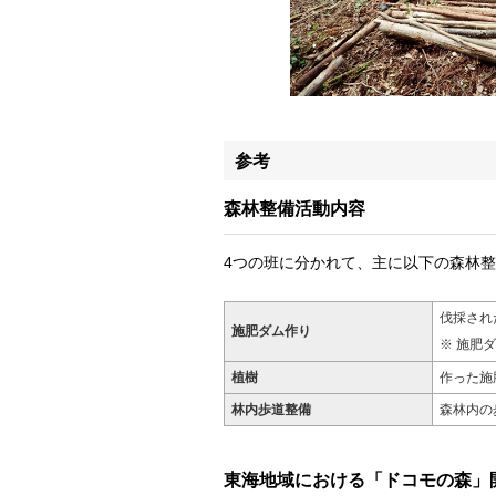
参考
森林整備活動内容
4つの班に分かれて、主に以下の森林
伐採され
施肥ダム作り
施肥ダ
植樹
作った施
林内歩道整備
森林内の
東海地域における「ドコモの森」