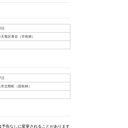
0日
市天竜区青谷（市有林）
7日
べ市北勢町（国有林）
は予告なしに変更されることがあります