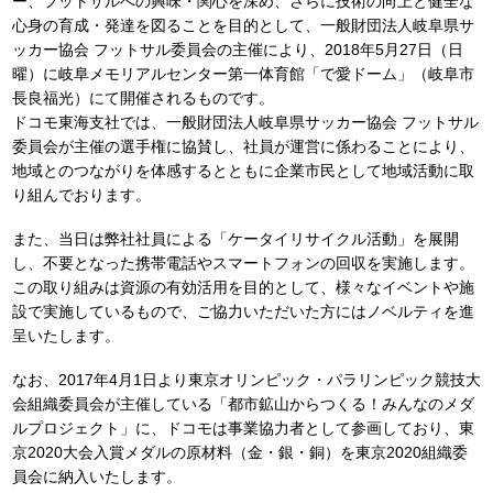
ー、フットサルへの興味・関心を深め、さらに技術の向上と健全な
心身の育成・発達を図ることを目的として、一般財団法人岐阜県サ
ッカー協会 フットサル委員会の主催により、2018年5月27日（日
曜）に岐阜メモリアルセンター第一体育館「で愛ドーム」（岐阜市
長良福光）にて開催されるものです。
ドコモ東海支社では、一般財団法人岐阜県サッカー協会 フットサル
委員会が主催の選手権に協賛し、社員が運営に係わることにより、
地域とのつながりを体感するとともに企業市民として地域活動に取
り組んでおります。
また、当日は弊社社員による「ケータイリサイクル活動」を展開
し、不要となった携帯電話やスマートフォンの回収を実施します。
この取り組みは資源の有効活用を目的として、様々なイベントや施
設で実施しているもので、ご協力いただいた方にはノベルティを進
呈いたします。
なお、2017年4月1日より東京オリンピック・パラリンピック競技大
会組織委員会が主催している「都市鉱山からつくる！みんなのメダ
ルプロジェクト」に、ドコモは事業協力者として参画しており、東
京2020大会入賞メダルの原材料（金・銀・銅）を東京2020組織委
員会に納入いたします。