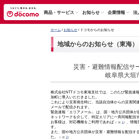
商品・サービス
お知らせ
企業情報
法
ホーム
/
お知らせ
/ ドコモからのお知らせ
地域からのお知らせ（東海）
災害・避難情報配信サ
岐阜県大垣
株式会社NTTドコモ東海支社では、このたび緊急速
加町に導入いただきました。
これにより災害発生時に、当該自治体からの災害関
メールで配信されます。
緊急速報「エリアメール」 は、国・地方公共団体が
ネットワークを介して、特定エリアに一斉同報配信
お客様は、対応機種をご利用であれば
、情報
（
1
）
す。
また、国や地方公共団体が災害・避難情報を配信する
た。
（
2
）