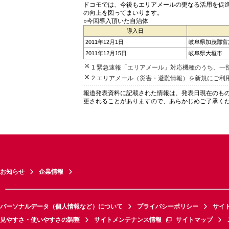
ドコモでは、今後もエリアメールの更なる活用を促
の向上を図ってまいります。
○今回導入頂いた自治体
導入日
2011年12月1日
岐阜県加茂郡富
2011年12月15日
岐阜県大垣市
1 緊急速報「エリアメール」対応機種のうち、一
2 エリアメール（災害・避難情報）を新規にご
報道発表資料に記載された情報は、発表日現在のも
更されることがありますので、あらかじめご了承く
お知らせ
企業情報
パーソナルデータ（個人情報など）について
プライバシーポリシー
サイ
見やすさ・使いやすさの調整
サイトメンテナンス情報
サイトマップ