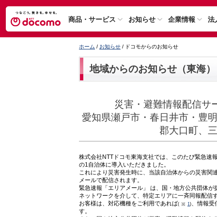
商品・サービス
お知らせ
企業情報
法
ホーム
/
お知らせ
/ ドコモからのお知らせ
地域からのお知らせ（東海）
災害・避難情報配信サ
愛知県瀬戸市・春日井市・豊
郡大口町、
株式会社NTTドコモ東海支社では、このたび緊急速報
の1自治体に導入いただきました。
これにより災害発生時に、当該自治体からの災害関
メールで配信されます。
緊急速報「エリアメール」 は、国・地方公共団体が
ネットワークを介して、特定エリアに一斉同報配信
お客様は、対応機種をご利用であれば
、情報受
(
1
)
す。