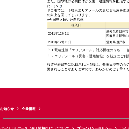
また、国や地方公共団体が災害・避難情報を配信する
た。
(
2
)
ドコモでは、今後もエリアメールの更なる活用を促
の向上を図ってまいります。
○今回導入頂いた自治体
導入日
愛知県春日井市
2011年12月1日
西春日井郡豊山
2011年12月15日
愛知県瀬戸市
1 緊急速報「エリアメール」対応機種のうち、一
2 エリアメール（災害・避難情報）を新規にご
報道発表資料に記載された情報は、発表日現在のも
更されることがありますので、あらかじめご了承く
お知らせ
企業情報
パーソナルデータ（個人情報など）について
プライバシーポリシー
サイ