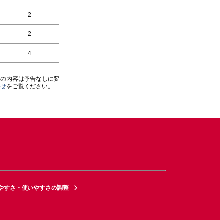
2
2
4
どの内容は予告なしに変
わせ
をご覧ください。
やすさ・使いやすさの調整