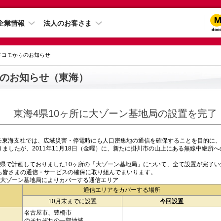
企業情報
法人のお客さま
 ドコモからのお知らせ
のお知らせ（東海）
東海4県10ヶ所に大ゾーン基地局の設置を完了
コモ東海支社では、広域災害・停電時にも人口密集地の通信を確保することを目的に
ましたが、2011年11月18日（金曜）に、新たに掛川市の山上にある無線中継所
4県で計画しておりました10ヶ所の「大ゾーン基地局」について、全て設置が完了い
も皆さまの通信・サービスの確保に取り組んでまいります。
る大ゾーン基地局によりカバーする通信エリア
通信エリアをカバーする場所
10月末までに設置
今回設置
名古屋市、豊橋市
のそれぞれの一部地域