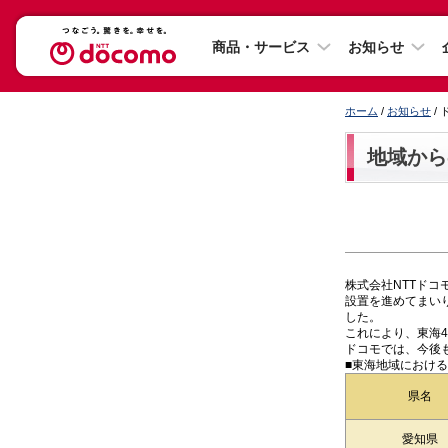
商品・サービス
お知らせ
ホーム
/
お知らせ
/
地域から
株式会社NTTド
設置を進めてまいり
した。
これにより、東海
ドコモでは、今後
■東海地域におけ
県名
愛知県