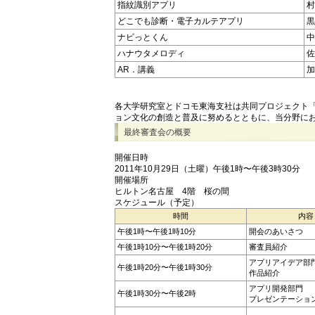
指紋識別アプリ
村
どこでも診断・電子カルテアプリ
黒
ナビっとくん
中
ハナウタメロディ
佐
AR．講義
加
各大学研究室とドコモ東海支社は共同プロジェクト「NEX
ョン文化の創造と普及に努めるとともに、当分野に
最終審査会の概要
開催日時
2011年10月29日（土曜）午後1時〜午後3時30分
開催場所
ヒルトン名古屋 4階 桜の間
スケジュール（予定）
時間
内容
午後1時〜午後1時10分
開会のあいさつ
午後1時10分〜午後1時20分
審査員紹介
アプリアイデア部
午後1時20分〜午後1時30分
作品紹介
アプリ開発部門
午後1時30分〜午後2時
プレゼンテーショ