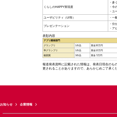
・多
くらしのHAPPY実現度
・今
・ユ
ユーザビリティ（UI等）
・一
・分
プレゼンテーション
・ア
表彰内容
アプリ開発部門
グランプリ
1作品
賞金30万円
準グランプリ
1作品
賞金10万円
敢闘賞
3作品
賞金 5万円
報道発表資料に記載された情報は、発表日現在のも
更されることがありますので、あらかじめご了承く
お知らせ
企業情報