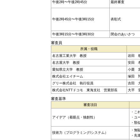
午後2時〜午後2時45分
最終審査
午後2時45分〜午後3時15分
表彰式
午後3時15分〜午後3時30分
閉会のあいさつ
審査員
所属・役職
名古屋工業大学 教授
岩田 
名古屋大学 教授
安田 
愛知県立大学 教授
小栗 
株式会社エイチーム
塚田 
グリー株式会社 執行役員
吉田 
株式会社NTTドコモ 東海支社 営業部長
大平 
審査基準
審査項目
・こ
アイデア（着眼点・独創性）
・ユ
・類
・無
技術力（プログラミング/システム）
・先