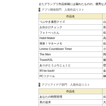
またグランプリ作品候補には漏れたものの、優秀な入
アプリ開発部門 入賞作品リスト
作品名
つぶやき連想クイズ
山
お出かけチェック
長
フォトぺったん
佐
Habit Maker
高
簡単！マネーメモ
佐
Linimo Countdown Timer
小
The Men
岡
TravelASL
服
ありがとうぷろじぇくと
壁
It'll be back!
金
PCツクール
榊
アプリアイデア部門 入賞作品リスト
作品名
あなたの時間管理
出
美の追求
大