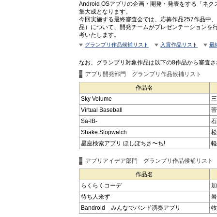
Android OSアプリの企画・開発・発表をする「
集大成となります。
今回実施する最終審査会では、応募作品257作品中
品）について、開発チームがプレゼンテーションを
考いたします。
グランプリ作品候補リスト
入賞作品リスト
最
なお、グランプリ対象作品は以下の8作品から審査さ
アプリ開発部門 グランプリ作品候補リスト
作品名
Sky Volume
三
Virtual Baseball
菅
Sa-IB-
石
Shake Stopwatch
松
星座検索アプリ ほしぽちさ〜ち!
軽
アプリアイデア部門 グランプリ作品候補リスト
作品名
らくらくコーデ
加
待ち人来ず
岩
Bandroid みんなでバンド演奏アプリ
牧