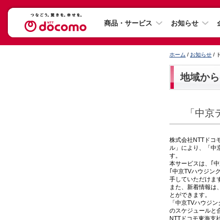
商品・サービス
お知らせ
ホーム
/
お知らせ
/
地域から
「中京
株式会社NTTド
ル」により、「中京
す。
本サービスは、｢中
｢中京TVハウジ
手していただけま
また、新着情報は
とができます。
「中京TVハウジ
のスケジュールと
NTTドコモ東海