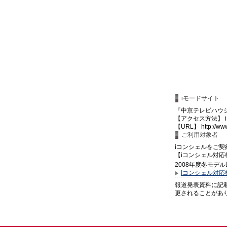
iモードサイト
『中京テレビハウ
【アクセス方法】 i
【URL】 http://www.
ご利用対象者
iコンシェルをご
【iコンシェル対応
2008年度冬モデ
iコンシェル対応
報道発表資料に記
更されることがあ