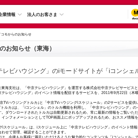
企業情報
法人のお客さま
 ドコモからのお知らせ
のお知らせ（東海）
テレビハウジング」のiモードサイトが「iコンシェ
コモ東海支社は、「中京テレビハウジング」を運営する株式会社中京テレビサービスと
テレビハウジング」のイベント情報を配信するサービスを、2011年9月22日（木
京TVハウジングトルカ｣と「中京TVハウジングiスケジュール」の2サービスを提供
ングトルカ｣は、「iコンシェル」のトルカ機能を利用し、「中京テレビハウジング」
す。ダウンロードされたトルカは自動更新されるため、常に最新の情報をご覧いた
、インフォメーションとしてTOP画面上にポップアップされるため、おススメ情報
ングiスケジュール」は、iスケジュール上に「中京テレビハウジング」のイベント情
合わせて管理、確認することができます。
支社は、今後もお客様に満足いただけるような魅力的なコンテンツを「iコンシェル」