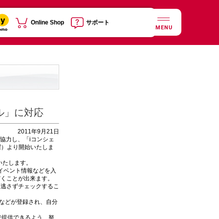
Online Shop
サポート
MENU
ル」に対応
2011年9月21日
協力し、「iコンシェ
曜）より開始いたしま
いたします。
のイベント情報などを入
だくことが出来ます。
を逃さずチェックするこ
報などが登録され、自分
で提供できるよう、努