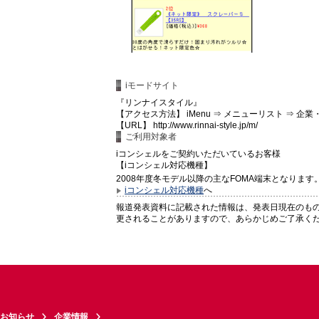
iモードサイト
『リンナイスタイル』
【アクセス方法】 iMenu ⇒ メニューリスト ⇒ 企
【URL】 http://www.rinnai-style.jp/m/
ご利用対象者
iコンシェルをご契約いただいているお客様
【iコンシェル対応機種】
2008年度冬モデル以降の主なFOMA端末となります
iコンシェル対応機種
へ
報道発表資料に記載された情報は、発表日現在のも
更されることがありますので、あらかじめご了承く
お知らせ
企業情報