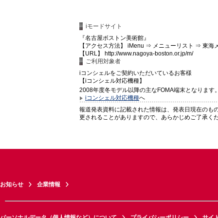
iモードサイト
『名古屋ボストン美術館』
【アクセス方法】 iMenu ⇒ メニューリスト ⇒ 東
【URL】 http://www.nagoya-boston.or.jp/m/
ご利用対象者
iコンシェルをご契約いただいているお客様
【iコンシェル対応機種】
2008年度冬モデル以降の主なFOMA端末となります
iコンシェル対応機種
へ
報道発表資料に記載された情報は、発表日現在のも
更されることがありますので、あらかじめご了承く
お知らせ
企業情報
パーソナルデータ（個人情報など）について
プライバシーポリシー
サイ