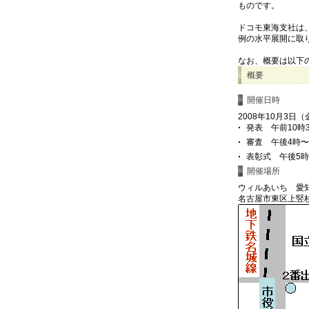
ものです。
ドコモ東海支社は
例の水平展開に取
なお、概要は以下
概要
開催日時
2008年10月3日
発表 午前10時
審査 午後4時〜
表彰式 午後5時
開催場所
ウィルあいち 愛
名古屋市東区上竪