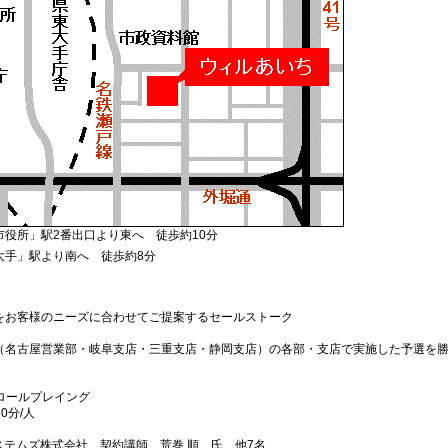
市役所」駅2番出口より東へ 徒歩約10分
大手」駅より南へ 徒歩約8分
をお客様のニーズに合わせてご提案するセールストーク
（名古屋営業部・岐阜支店・三重支店・静岡支店）の各部・支店で実施した予選を
･ロールプレイング
0分/人
ステムズ株式会社 契約講師 荒巻 順 氏 他7名