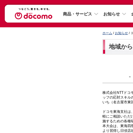
商品・サービス
お知らせ
ホーム
/
お知らせ
/
地域から
株式会社NTTド
ッフの応対スキルの向
いち（名古屋市東
ドコモ東海支社は
軽にご相談いただ
施するための各種
本大会は、東海四
より習得し日頃店