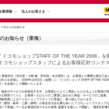
企業情報
法人のお客さま
 ドコモからのお知らせ
のお知らせ（東海）
「ドコモショップSTAFF OF THE YEAR 2008」
-ドコモショップスタッフによるお客様応対コンテス
コモ 東海支社（支社長：小林 徹、所在地：名古屋市）は、お客様との重要な接点であ
上を目指し、2008年10月3日（金曜）に「ドコモショップ STAFF OF THE YEA
区）を会場として開催いたします。
、端末やサービスが多様化する中、お客様からよりご満足いただけるようお客様の
ける環境づくりと、お客様一人ひとりのご要望に合わせた商品・サービスのご提案
研修制度によるドコモショップスタッフの育成に、取り組んでおります。
県（愛知・岐阜・三重・静岡）の各支店大会を勝ち抜いたドコモショップスタッフ1
頭にて実施しているお客様応対スキルを発表･披露する場として開催し、優良応対事