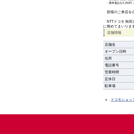
・
携帯電話を5,25
皆様のご来店を心
NTTドコモ 秋
に努めてまいりま
店舗情報
店舗名
オープン日時
住所
電話番号
営業時間
定休日
駐車場
ドコモショッ