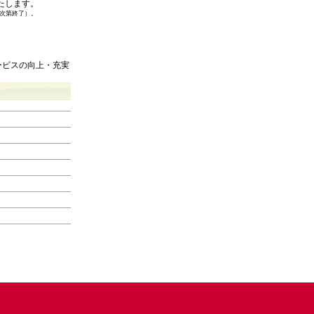
たします。
次第終了）。
ービスの向上・充実