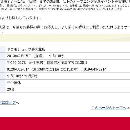
（金曜）から17日（日曜）までの3日間、以下のオープニング記念イベントを実施い
様に、唐揚げとフランクフルト、ポップコーンをセットで、お子様には風船をプレゼントいたします（なくなり
00円（税込）以上ご購入のお客様に、抽選でひとめぼれやハム詰め合わせなどの賞品をプレゼントいたします。
よりお待ちしております。
手支店は、今後もお客様の声にお応えし、より多くの皆様にご利用いただけるようサ
す。
ドコモショップ盛岡北店
2013年2月15日（金曜） 午前10時
〒020-0173 岩手県岩手郡滝沢村滝沢字穴口135-1
0120-602-314（東北6県でご利用になれます）／019-643-3214
午前10時〜午後7時
年中無休
20台
プ盛岡北店
へ
このページのトップへ