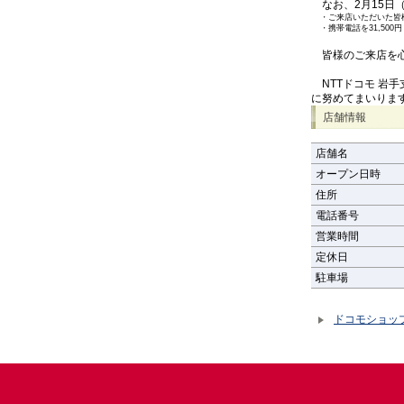
なお、2月15日
・
ご来店いただいた皆
・
携帯電話を31,5
皆様のご来店を心
NTTドコモ 岩
に努めてまいりま
店舗情報
店舗名
オープン日時
住所
電話番号
営業時間
定休日
駐車場
ドコモショッ