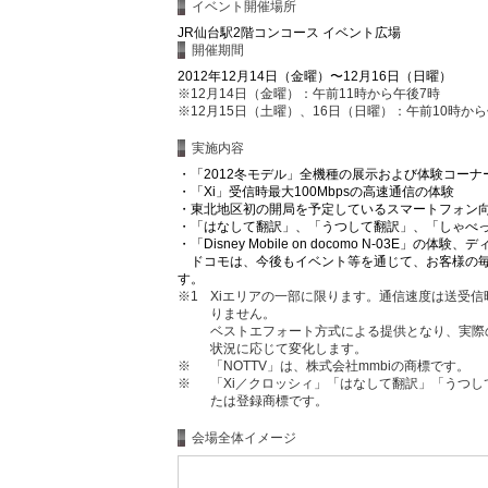
イベント開催場所
JR仙台駅2階コンコース イベント広場
開催期間
2012年12月14日（金曜）〜12月16日（日曜）
※12月14日（金曜）：午前11時から午後7時
※12月15日（土曜）、16日（日曜）：午前10時から
実施内容
・
「2012冬モデル」全機種の展示および体験コーナ
・
「Xi」受信時最大100Mbpsの高速通信の体験
・
東北地区初の開局を予定しているスマートフォン向
・
「はなして翻訳」、「うつして翻訳」、「しゃべ
・
「Disney Mobile on docomo N-03E」
ドコモは、今後もイベント等を通じて、お客様の毎
す。
※1
Xiエリアの一部に限ります。通信速度は送受
りません。
ベストエフォート方式による提供となり、実際
状況に応じて変化します。
※
「NOTTV」は、株式会社mmbiの商標です。
※
「Xi／クロッシィ」「はなして翻訳」「うつし
たは登録商標です。
会場全体イメージ