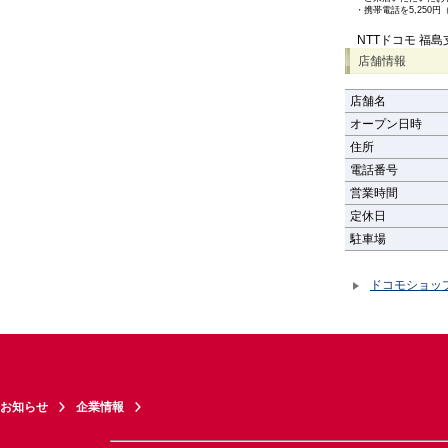
・
携帯電話を5,25
NTTドコモ 福
店舗情報
店舗名
オープン日時
住所
電話番号
営業時間
定休日
駐車場
ドコモショッ
お知らせ
企業情報