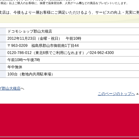
0円（税込）以上ご購入のお客様に、抽選で温泉宿泊券、人気ゲーム機などの賞品をプレゼントいたします。
島支店は、今後もより一層お客様にご満足いただけるよう、サービスの向上・充実に
ドコモショップ郡山大槻店
2012年11月23日（金曜・祝日） 午前10時
〒963-0209 福島県郡山市御前南1丁目44
0120-786-012（東北6県でご利用になれます）／024-962-4300
午前10時〜午後7時
年中無休
100台（敷地内共用駐車場）
プ郡山大槻店
へ
このページのトップへ