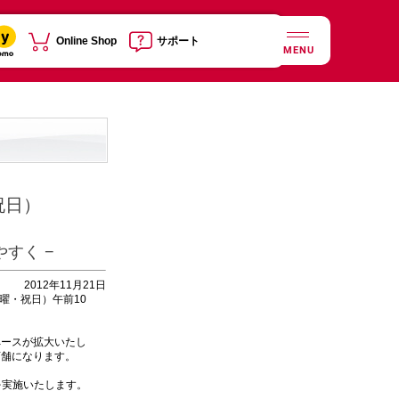
Online Shop
サポート
MENU
祝日）
すく −
2012年11月21日
曜・祝日）午前10
ースが拡大いたし
店舗になります。
を実施いたします。