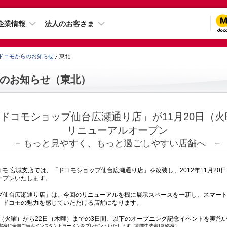
企業情報
法人のお客さま
ドコモからのお知らせ
東北
のお知らせ（東北）
ドコモショップ仙台広瀬通り店」が11月20日（火
リニューアルオープン
− もっと見やすく、もっと過ごしやすい店舗へ −
モ 宮城支店では、「ドコモショップ仙台広瀬通り店」を改装し、2012年11月20日
ープンいたします。
仙台広瀬通り店」は、今回のリニューアルを機に展示スペースを一新し、スマート
、ドコモの魅力を感じていただける店舗になります。
日（火曜）から22日（木曜）までの3日間、以下のオープニング記念イベントを実施
客様に全国ご当地インスタントラーメンをプレゼントいたします（期間中先着100名様）。