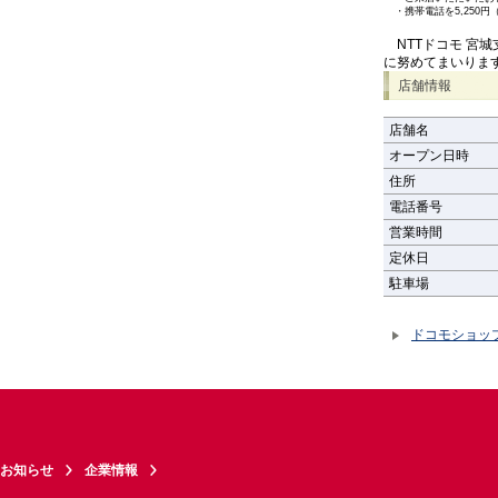
・
携帯電話を5,25
NTTドコモ 宮
に努めてまいりま
店舗情報
店舗名
オープン日時
住所
電話番号
営業時間
定休日
駐車場
ドコモショッ
お知らせ
企業情報