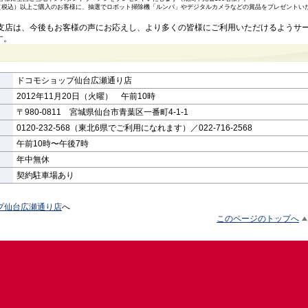
0円（税込）以上ご購入のお客様に、抽選でロボット掃除機「ルンバ」やデジタルカメラなどの賞品をプレゼントい
城支店は、今後もお客様の声にお応えし、より多くの皆様にご利用いただけるようサ
す。
ドコモショップ仙台広瀬通り店
2012年11月20日（火曜） 午前10時
〒980-0811 宮城県仙台市青葉区一番町4-1-1
0120-232-568（東北6県でご利用になれます）／022-716-2568
午前10時〜午後7時
年中無休
契約駐車場あり
プ仙台広瀬通り店
へ
このページのトップへ