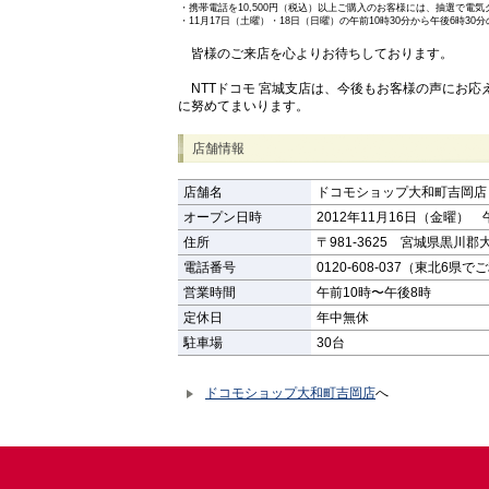
・
携帯電話を10,500円（税込）以上ご購入のお客様には、抽選で
・
11月17日（土曜）・18日（日曜）の午前10時30分から午後6時
皆様のご来店を心よりお待ちしております。
NTTドコモ 宮城支店は、今後もお客様の声にお応
に努めてまいります。
店舗情報
店舗名
ドコモショップ大和町吉岡店
オープン日時
2012年11月16日（金曜） 
住所
〒981-3625 宮城県黒川
電話番号
0120-608-037（東北6県で
営業時間
午前10時〜午後8時
定休日
年中無休
駐車場
30台
ドコモショップ大和町吉岡店
へ