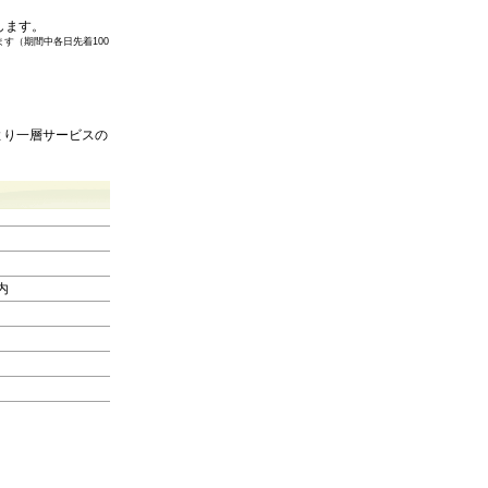
します。
す（期間中各日先着100
より一層サービスの
内