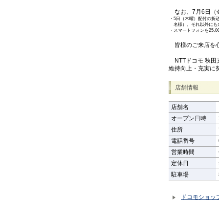
なお、7月6日（
・
5日（木曜）配付の折
名様）。それ以外にも
・
スマートフォンを25,
皆様のご来店を心
NTTドコモ 秋
維持向上・充実に
店舗情報
店舗名
オープン日時
住所
電話番号
営業時間
定休日
駐車場
ドコモショッ