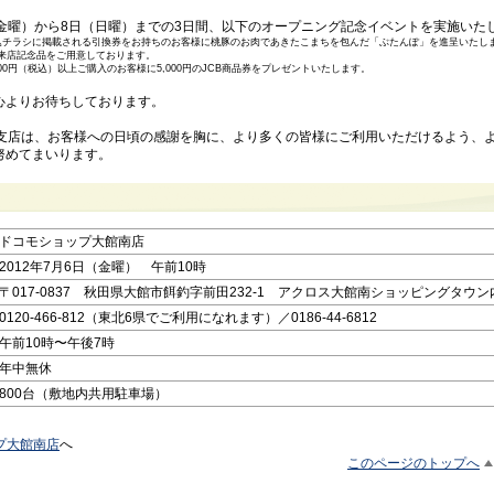
金曜）から8日（日曜）までの3日間、以下のオープニング記念イベントを実施いた
込チラシに掲載される引換券をお持ちのお客様に桃豚のお肉であきたこまちを包んだ「ぶたんぽ」を進呈いたしま
来店記念品をご用意しております。
000円（税込）以上ご購入のお客様に5,000円のJCB商品券をプレゼントいたします。
よりお待ちしております。
田支店は、お客様への日頃の感謝を胸に、より多くの皆様にご利用いただけるよう、
努めてまいります。
ドコモショップ大館南店
2012年7月6日（金曜） 午前10時
〒017-0837 秋田県大館市餌釣字前田232-1 アクロス大館南ショッピングタウン
0120-466-812（東北6県でご利用になれます）／0186-44-6812
午前10時〜午後7時
年中無休
800台（敷地内共用駐車場）
プ大館南店
へ
このページのトップへ