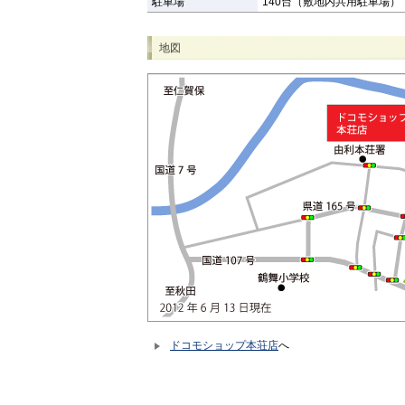
駐車場
140台（敷地内共用駐車場）
地図
ドコモショップ本荘店
へ