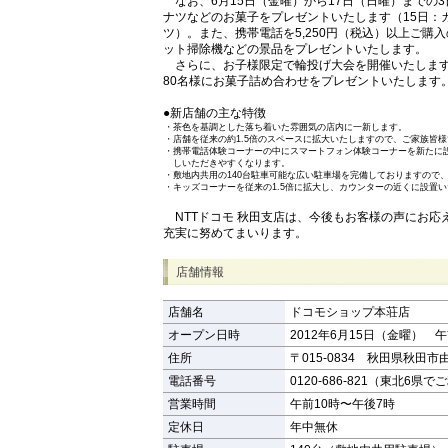
なお、6月15日（金曜）から17日（日曜）までの
ナツなどのお菓子をプレゼントいたします（15日：
ツ）。また、携帯電話を5,250円（税込）以上ご購
ット掃除機などの景品をプレゼントいたします。
さらに、お子様限定で輪投げ大会を開催いたします
80名様にお菓子詰め合わせをプレゼントいたします
●新店舗の主な特徴
・
茶色を基調とした落ち着いた雰囲気の店内に一新します。
・
店舗を従来の約1.5倍のスペースに拡大いたしますので、ご家族皆
・
携帯電話体験コーナーの中にスマートフォン体験コーナーを新たに
しいただきやすくなります。
・
敷地内共用の140台駐車可能な広い駐車場を完備しておりますので
・
キッズコーナーを従来の1.5倍に拡大し、カウンターの近くに設置
NTTドコモ 秋田支店は、今後もお客様の声にお応
充実に努めてまいります。
店舗情報
店舗名
ドコモショップ本荘店
オープン日時
2012年6月15日（金曜） 午
住所
〒015-0834 秋田県秋田市
電話番号
0120-686-821（東北6県で
営業時間
午前10時〜午後7時
定休日
年中無休