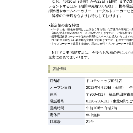
なお、4月20日（金曜）から22日（日曜）までの
レゼントするほか（期間中先着500名様）、携帯電話
掃除機やホームベーカリー、ヨーグルトメーカーな
皆様のご来店を心よりお待ちしております。
●新店舗の主な特徴
・
ベージュ色・茶色を基調とした明るく落ち着いた雰囲気の店内に一
・
店舗を従来の約2倍のスペースに拡大いたしますので、ご家族皆様
・
携帯電話体験コーナーを従来の約3倍のスペースに拡大いたします
・
21台駐車可能な広い駐車場を完備しておりますので、お車でご利用
・
キッズコーナーを設置するほか、新たに無料ドリンクコーナーを設
NTTドコモ 福島支店は、今後もお客様の声にお応
充実に努めてまいります。
店舗情報
店舗名
ドコモショップ船引店
オープン日時
2012年4月20日（金曜） 午
住所
〒963-4317 福島県田村市
電話番号
0120-288-131（東北6県で
営業時間
午前10時〜午後7時
定休日
年中無休
駐車場
21台