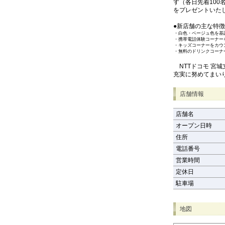
す（各日先着100
をプレゼントいた
●新店舗の主な特徴
・
白色・ベージュ色を基
・
携帯電話体験コーナー
・
キッズコーナーをカウ
・
無料のドリンクコーナ
NTTドコモ 宮
充実に努めてまい
店舗情報
店舗名
オープン日時
住所
電話番号
営業時間
定休日
駐車場
地図