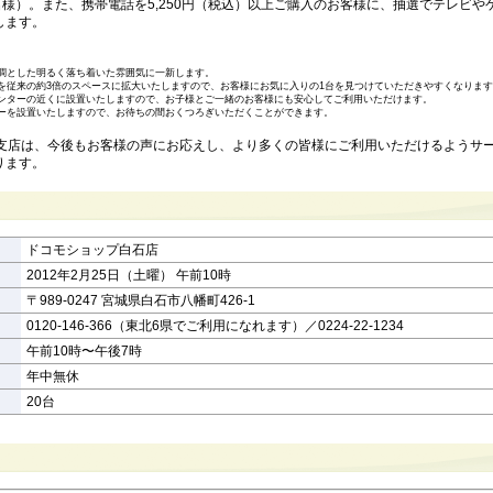
名様）。また、携帯電話を5,250円（税込）以上ご購入のお客様に、抽選でテレビや
します。
調とした明るく落ち着いた雰囲気に一新します。
を従来の約3倍のスペースに拡大いたしますので、お客様にお気に入りの1台を見つけていただきやすくなりま
ンターの近くに設置いたしますので、お子様とご一緒のお客様にも安心してご利用いただけます。
ーを設置いたしますので、お待ちの間おくつろぎいただくことができます。
城支店は、今後もお客様の声にお応えし、より多くの皆様にご利用いただけるようサ
ります。
ドコモショップ白石店
2012年2月25日（土曜） 午前10時
〒989-0247 宮城県白石市八幡町426-1
0120-146-366（東北6県でご利用になれます）／0224-22-1234
午前10時〜午後7時
年中無休
20台