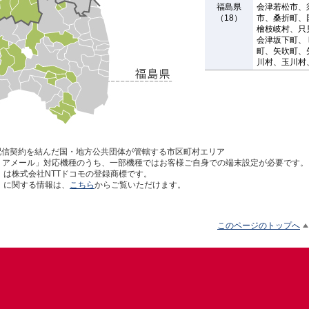
福島県
会津若松市、
（18）
市、桑折町、
檜枝岐村、只
会津坂下町、
町、矢吹町、
川村、玉川村
配信契約を結んだ国・地方公共団体が管轄する市区町村エリア
リアメール」対応機種のうち、一部機種ではお客様ご自身での端末設定が必要です。
」は株式会社NTTドコモの登録商標です。
」に関する情報は、
こちら
からご覧いただけます。
このページのトップへ