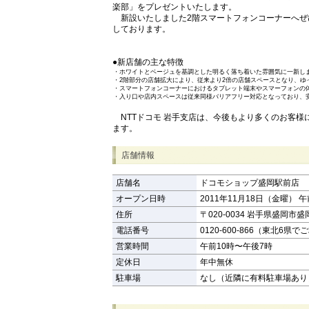
楽部」をプレゼントいたします。
新設いたしました2階スマートフォンコーナーへぜ
しております。
●新店舗の主な特徴
・
ホワイトとベージュを基調とした明るく落ち着いた雰囲気に一新し
・
2階部分の店舗拡大により、従来より2倍の店舗スペースとなり、
・
スマートフォンコーナーにおけるタブレット端末やスマーフォンの体
・
入り口や店内スペースは従来同様バリアフリー対応となっており、
NTTドコモ 岩手支店は、今後もより多くのお客様
ます。
店舗情報
店舗名
ドコモショップ盛岡駅前店
オープン日時
2011年11月18日（金曜） 午
住所
〒020-0034 岩手県盛岡市盛
電話番号
0120-600-866（東北6県で
営業時間
午前10時〜午後7時
定休日
年中無休
駐車場
なし（近隣に有料駐車場あり