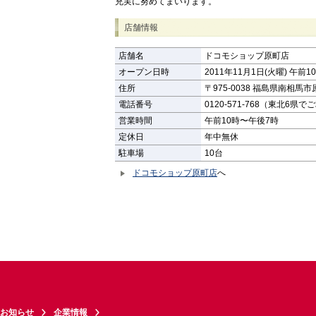
充実に努めてまいります。
店舗情報
店舗名
ドコモショップ原町店
オープン日時
2011年11月1日(火曜) 午前1
住所
〒975-0038 福島県南相馬
電話番号
0120-571-768（東北6県で
営業時間
午前10時〜午後7時
定休日
年中無休
駐車場
10台
ドコモショップ原町店
へ
お知らせ
企業情報