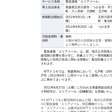
サービス名称
緊急速報「エリアメール」
導入自治体名
青森県五所川原市・つがる市・平
町・六ヶ所村・大間町・五戸町・
情報配信開始日
2011年9月1日（木
五所川原
曜）
町・東北
2011年9月20日（火
つがる市
曜）
月額使用料・通
無料
信料
※国や地方公共団体が災害・避難情
より無料といたしました。
緊急速報「エリアメール」は、国・地方公共団体が
線混雑の影響を受けずに、対象エリアに一斉同報配
情報など住民の安全に関わる情報が、配信対象エリ
されます。
NTTドコモでは、青森県内において、七戸町（2009
戸市（2011年8月）に同サービスをご採用いただ
上に努めてまいります。
2011年8月27日（土曜）に行われる青森県総合
十和田市が、エリアメール（訓練配信）を実施いた
※1
NTTドコモと配信契約を結んだ国・地方公共団
※2
緊急速報「エリアメール」対応機種のうち、一部
※「エリアメール」は株式会社NTTドコモの登録商
※「エリアメール」に関する情報は、
こちら
からご