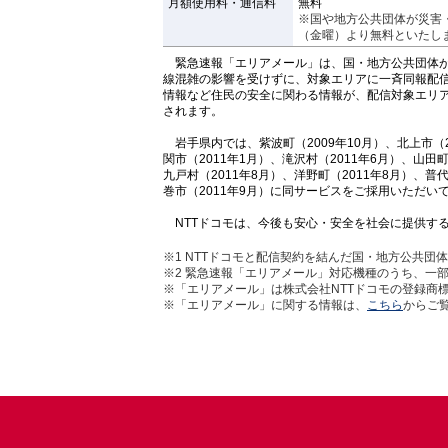
月額使用料・通信料
無料
※国や地方公共団体が災害・
（金曜）より無料といたし
緊急速報「エリアメール」は、国・地方公共団体が
線混雑の影響を受けずに、対象エリアに一斉同報配
情報など住民の安全に関わる情報が、配信対象エリ
されます。
岩手県内では、紫波町（2009年10月）、北上市（20
関市（2011年1月）、滝沢村（2011年6月）、山田町
九戸村（2011年8月）、洋野町（2011年8月）、普代
巻市（2011年9月）に同サービスをご採用いただい
NTTドコモは、今後も安心・安全を社会に提供す
※1
NTTドコモと配信契約を結んだ国・地方公共団
※2
緊急速報「エリアメール」対応機種のうち、一部
※「エリアメール」は株式会社NTTドコモの登録商
※「エリアメール」に関する情報は、
こちら
からご