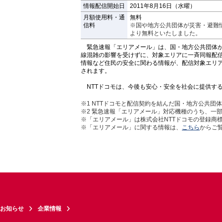
情報配信開始日
2011年8月16日（水曜）
月額使用料・通
無料
信料
※国や地方公共団体が災害・避難情
より無料といたしました。
緊急速報「エリアメール」は、国・地方公共団体が
線混雑の影響を受けずに、対象エリアに一斉同報配
情報など住民の安全に関わる情報が、配信対象エリ
されます。
NTTドコモは、今後も安心・安全を社会に提供す
※1
NTTドコモと配信契約を結んだ国・地方公共団
※2
緊急速報「エリアメール」対応機種のうち、一
※「エリアメール」は株式会社NTTドコモの登録商
※「エリアメール」に関する情報は、
こちら
からご
お知らせ
企業情報