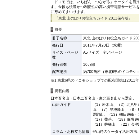
ドコモでは、いちばん「つながる」ケータイを目指
す。今後も快適かつ利便性の高い携帯電話サービス
に努めてまいります。
『東北 山のぼりお役立ちガイド 2011保存版』
概要
冊子名称
東北 山のぼりお役立ちガイド 20
発行日
2011年7月20日（水曜）
サイズ・ページ
A5サイズ 全54ページ
数
発行部数
10万部
配布場所
約700箇所（東北6県のドコモシ
※1 東北6県のドコモショップでの配布開始は2011
掲載内容
日本百名山・日本二百名山・東北百名山から選定。
山岳ガイド
（1）岩木山、（2）北八甲
山、（7）早池峰山、（8）
栗駒山、（13）朝日連峰・
（17）禿岳、（18）飯豊
（21）磐梯山、（22）会
コラム・お役立ち情報
登山時のケータイ活用方法