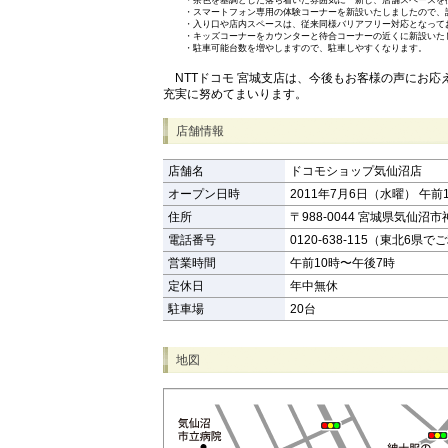
・
茶色を基調とした落ち着いた雰囲気に一新し、店舗スペースを従
・
スマートフォン専用の体験コーナーを新設いたしましたので、
・
入り口や店内スペースは、従来同様バリアフリー対応となって
・
キッズコーナーをカウンターと待合コーナーの近くに新設いた
・
駐車可能台数を増やしますので、駐車しやすくなります。
NTTドコモ 宮城支店は、今後もお客様の声にお応
充実に努めてまいります。
店舗情報
店舗名
ドコモショップ気仙沼店
オープン日時
2011年7月6日（水曜） 午前
住所
〒988-0044 宮城県気仙沼市
電話番号
0120-638-115（東北6県で
営業時間
午前10時〜午後7時
定休日
年中無休
駐車場
20台
地図