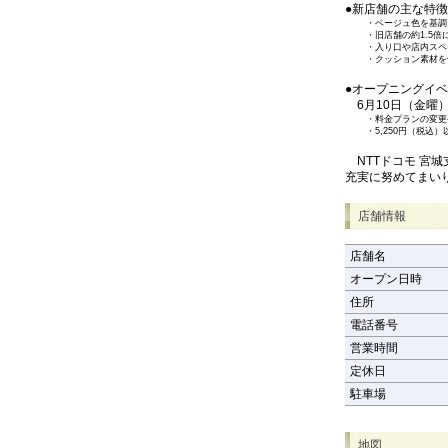
●新店舗の主な特徴
・
ベージュ色を基調
・
旧店舗の約1.5
・
入り口や店内スペ
・
クッション素材を
●オープニングイ
6月10日（金曜）
・
料金プランの変更
・
5,250円（税
NTTドコモ 宮
充実に努めてまい
店舗情報
店舗名
オープン日時
住所
電話番号
営業時間
定休日
駐車場
地図