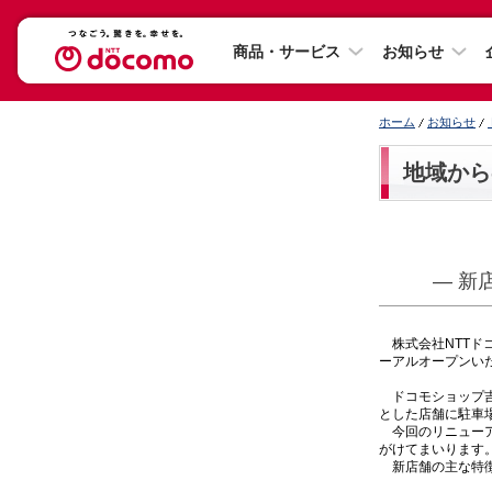
商品・サービス
お知らせ
ホーム
お知らせ
地域から
— 新
株式会社NTTドコ
ーアルオープンい
ドコモショップ吉
とした店舗に駐車
今回のリニューア
がけてまいります
新店舗の主な特徴