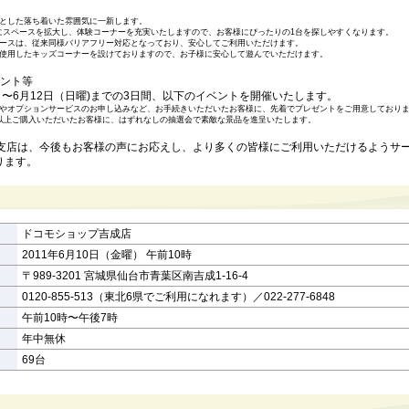
とした落ち着いた雰囲気に一新します。
倍にスペースを拡大し、体験コーナーを充実いたしますので、お客様にぴったりの1台を探しやすくなります。
ースは、従来同様バリアフリー対応となっており、安心してご利用いただけます。
使用したキッズコーナーを設けておりますので、お子様に安心して遊んでいただけます。
ベント等
〜6月12日（日曜)までの3日間、以下のイベントを開催いたします。
やオプションサービスのお申し込みなど、お手続きいただいたお客様に、先着でプレゼントをご用意しております
込）以上ご購入いただいたお客様に、はずれなしの抽選会で素敵な景品を進呈いたします。
城支店は、今後もお客様の声にお応えし、より多くの皆様にご利用いただけるようサ
ります。
ドコモショップ吉成店
2011年6月10日（金曜） 午前10時
〒989-3201 宮城県仙台市青葉区南吉成1-16-4
0120-855-513（東北6県でご利用になれます）／022-277-6848
午前10時〜午後7時
年中無休
69台