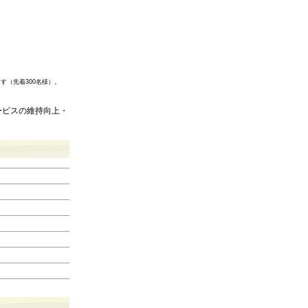
（先着300名様）。
ービスの維持向上・