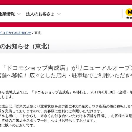
企業情報
法人のお客さま
ドコモからのお知らせ
東北
のお知らせ（東北）
「ドコモショップ吉成店」がリニューアルオープ
店舗へ移転！ 広々とした店内・駐車場でご利用いただき
モ 宮城支店では、「ドコモショップ吉成店」を移転し、2011年6月10日（金曜）
たします。
成店は、従来の店舗より北環状線を泉方面に400m先のカワチ薬品の隣に移転しま
場を完備しておりますので、お客様に便利にご利用いただけます。
ルを機に、これからも、末永くお付き合いいただける店舗を目指し、お客様の立場
。皆様のご来店をスタッフ一同、心よりお待ちしております。
は以下のとおりです。