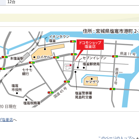
12台
プ塩釜店
へ
このページのトップへ