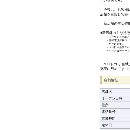
すい場所です。
今後も、お客様に
店舗を目指して参
新店舗の主な特徴
●新店舗の主な特徴
・
ブラウンを基調と
・
携帯電話体験コー
ただけます。
・
入り口や店内スペ
・
キッズコーナーを
NTTドコモ 宮
充実に努めてまい
店舗情報
店舗名
オープン日時
住所
電話番号
営業時間
定休日