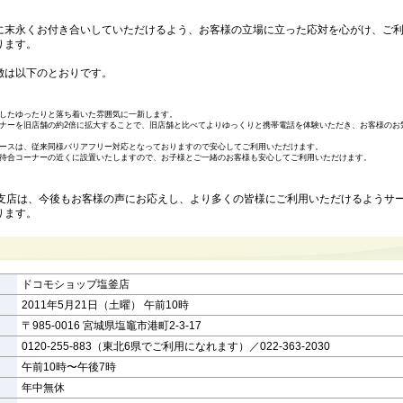
末永くお付き合いしていただけるよう、お客様の立場に立った応対を心がけ、ご利
ります。
は以下のとおりです。
したゆったりと落ち着いた雰囲気に一新します。
ナーを旧店舗の約2倍に拡大することで、旧店舗と比べてよりゆっくりと携帯電話を体験いただき、お客様のお
ースは、従来同様バリアフリー対応となっておりますので安心してご利用いただけます。
待合コーナーの近くに設置いたしますので、お子様とご一緒のお客様も安心してご利用いただけます。
城支店は、今後もお客様の声にお応えし、より多くの皆様にご利用いただけるようサ
ります。
ドコモショップ塩釜店
2011年5月21日（土曜） 午前10時
〒985-0016 宮城県塩竈市港町2-3-17
0120-255-883（東北6県でご利用になれます）／022-363-2030
午前10時〜午後7時
年中無休