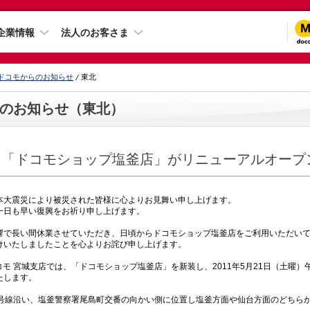
企業情報
法人のお客さま
ドコモからのお知らせ
東北
のお知らせ（東北）
「ドコモショップ塩釜店」がリニューアルオープ
大震災により被災された皆様に心よりお見舞い申し上げます。
日も早い復興をお祈り申し上げます。
で長い間休業させていただき、日頃からドコモショップ塩釜店をご利用いただいて
けいたしましたことを心よりお詫び申し上げます。
モ 宮城支店では、「ドコモショップ塩釜店」を新装し、2011年5月21日（土曜）
たします。
号線沿い、塩釜警察署尾島町交番の向かい側に位置し塩釜方面や仙台方面のどちら